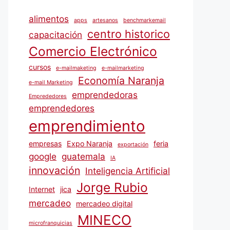
alimentos
apps
artesanos
benchmarkemail
centro historico
capacitación
Comercio Electrónico
cursos
e-mailmaketing
e-mailmarketing
Economía Naranja
e-mail Marketing
emprendedoras
Emprededores
emprendedores
emprendimiento
empresas
Expo Naranja
feria
exportación
google
guatemala
IA
innovación
Inteligencia Artificial
Jorge Rubio
Internet
jica
mercadeo
mercadeo digital
MINECO
microfranquicias