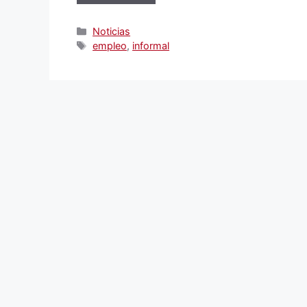
Categorías
Noticias
Etiquetas
empleo
,
informal