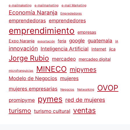
e-mailmaketing
e-mailmarketing
e-mail Marketing
Economía Naranja
Emprededores
emprendedoras
emprendedores
emprendimiento
empresas
google
guatemala
Expo Naranja
feria
exportación
IA
innovación
Inteligencia Artificial
Internet
jica
Jorge Rubio
mercadeo
mercadeo digital
MINECO
mipymes
microfranquicias
Modelo de Negocios
mujeres
OVOP
mujeres empresarias
Negocios
Networking
pymes
red de mujeres
promipyme
ventas
turismo
turismo cultural