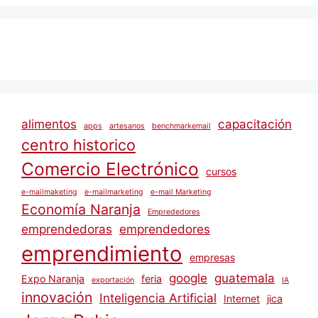
alimentos
capacitación
apps
artesanos
benchmarkemail
centro historico
Comercio Electrónico
cursos
e-mailmaketing
e-mailmarketing
e-mail Marketing
Economía Naranja
Emprededores
emprendedoras
emprendedores
emprendimiento
empresas
google
guatemala
Expo Naranja
feria
exportación
IA
innovación
Inteligencia Artificial
Internet
jica