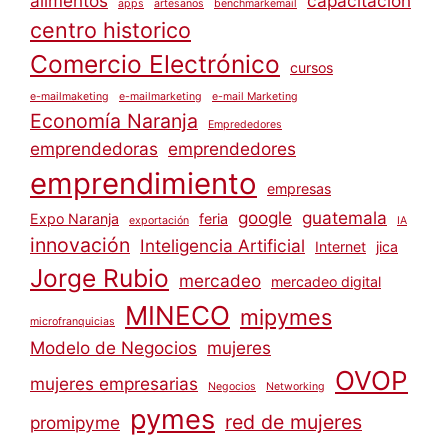
alimentos
capacitación
apps
artesanos
benchmarkemail
centro historico
Comercio Electrónico
cursos
e-mailmaketing
e-mailmarketing
e-mail Marketing
Economía Naranja
Emprededores
emprendedoras
emprendedores
emprendimiento
empresas
google
guatemala
Expo Naranja
feria
exportación
IA
innovación
Inteligencia Artificial
Internet
jica
Jorge Rubio
mercadeo
mercadeo digital
MINECO
mipymes
microfranquicias
Modelo de Negocios
mujeres
OVOP
mujeres empresarias
Negocios
Networking
pymes
red de mujeres
promipyme