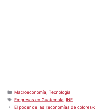
Categorías
Macroeconomía
,
Tecnología
Etiquetas
Empresas en Guatemala
,
INE
El poder de las «economías de colores»: