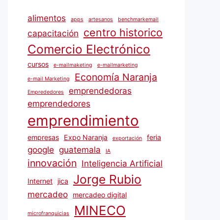
alimentos
apps
artesanos
benchmarkemail
centro historico
capacitación
Comercio Electrónico
cursos
e-mailmaketing
e-mailmarketing
Economía Naranja
e-mail Marketing
emprendedoras
Emprededores
emprendedores
emprendimiento
empresas
Expo Naranja
feria
exportación
google
guatemala
IA
innovación
Inteligencia Artificial
Jorge Rubio
Internet
jica
mercadeo
mercadeo digital
MINECO
microfranquicias