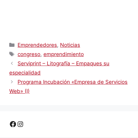
Categorías
Emprendedores
,
Noticias
Etiquetas
congreso
,
emprendimiento
Serviprint – Litografía – Empaques su
especialidad
Programa Incubación «Empresa de Servicios
Web» (I)
Facebook
Instagram