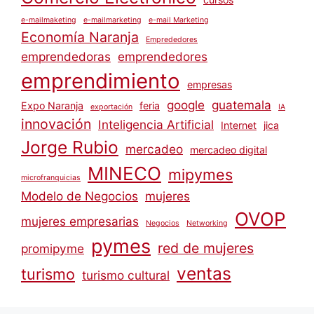
e-mailmaketing
e-mailmarketing
e-mail Marketing
Economía Naranja
Emprededores
emprendedoras
emprendedores
emprendimiento
empresas
google
guatemala
Expo Naranja
feria
exportación
IA
innovación
Inteligencia Artificial
Internet
jica
Jorge Rubio
mercadeo
mercadeo digital
MINECO
mipymes
microfranquicias
Modelo de Negocios
mujeres
OVOP
mujeres empresarias
Negocios
Networking
pymes
red de mujeres
promipyme
ventas
turismo
turismo cultural