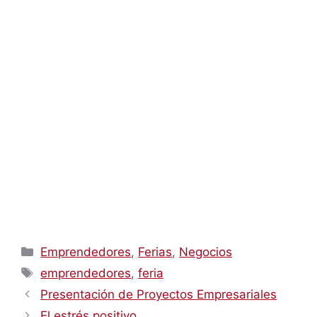
Categorías
Emprendedores
,
Ferias
,
Negocios
Etiquetas
emprendedores
,
feria
Presentación de Proyectos Empresariales
El estrés positivo