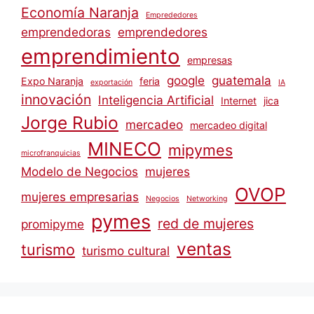
Economía Naranja
Emprededores
emprendedoras
emprendedores
emprendimiento
empresas
google
guatemala
Expo Naranja
feria
exportación
IA
innovación
Inteligencia Artificial
Internet
jica
Jorge Rubio
mercadeo
mercadeo digital
MINECO
mipymes
microfranquicias
Modelo de Negocios
mujeres
OVOP
mujeres empresarias
Negocios
Networking
pymes
red de mujeres
promipyme
ventas
turismo
turismo cultural