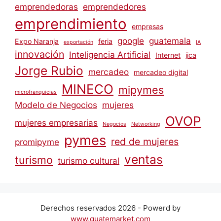
emprendedoras
emprendedores
emprendimiento
empresas
google
guatemala
Expo Naranja
feria
exportación
IA
innovación
Inteligencia Artificial
Internet
jica
Jorge Rubio
mercadeo
mercadeo digital
MINECO
mipymes
microfranquicias
Modelo de Negocios
mujeres
OVOP
mujeres empresarias
Negocios
Networking
pymes
red de mujeres
promipyme
ventas
turismo
turismo cultural
Derechos reservados 2026 - Powerd by
www.guatemarket.com