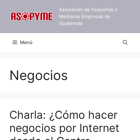
Saltar
Asociación de Pequeñas y
al
Medianas Empresas de
contenido
Guatemala
Menú
Negocios
Charla: ¿Cómo hacer
negocios por Internet