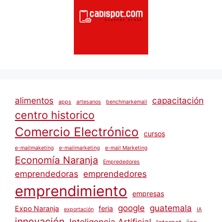
alimentos
capacitación
apps
artesanos
benchmarkemail
centro historico
Comercio Electrónico
cursos
e-mailmaketing
e-mailmarketing
e-mail Marketing
Economía Naranja
Emprededores
emprendedoras
emprendedores
emprendimiento
empresas
google
guatemala
Expo Naranja
feria
exportación
IA
innovación
Inteligencia Artificial