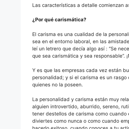
Las características a detalle comienzan as
¿Por qué carismática?
El carisma es una cualidad de la person
sea en el entorno laboral, en las amistad
leí un letrero que decía algo así : ‘’Se ne
que sea carismática y sea responsable’’.
Y es que las empresas cada vez están b
personalidad; y si el carisma es un rasg
quienes no la poseen.
La personalidad y carisma están muy rela
alguien introvertido, aburrido, sereno, ru
tener destellos de carisma como cuando es
diviertes como nunca o como cuando empi
hacerlo exitoso, cuando conoces a tu arti