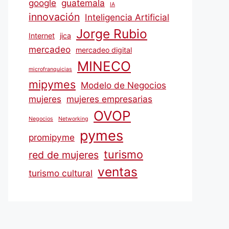
google
guatemala
IA
innovación
Inteligencia Artificial
Jorge Rubio
Internet
jica
mercadeo
mercadeo digital
MINECO
microfranquicias
mipymes
Modelo de Negocios
mujeres
mujeres empresarias
OVOP
Negocios
Networking
pymes
promipyme
turismo
red de mujeres
ventas
turismo cultural