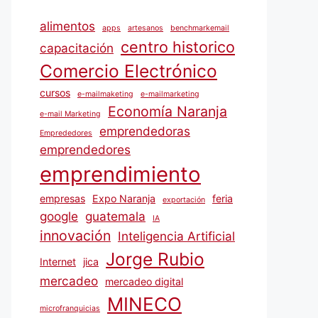
alimentos
apps
artesanos
benchmarkemail
centro historico
capacitación
Comercio Electrónico
cursos
e-mailmaketing
e-mailmarketing
Economía Naranja
e-mail Marketing
emprendedoras
Emprededores
emprendedores
emprendimiento
empresas
Expo Naranja
feria
exportación
google
guatemala
IA
innovación
Inteligencia Artificial
Jorge Rubio
Internet
jica
mercadeo
mercadeo digital
MINECO
microfranquicias