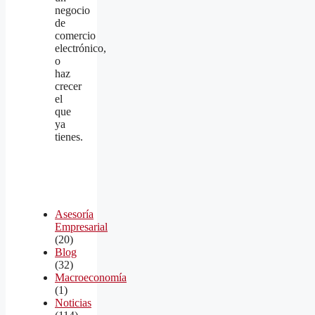
negocio
de
comercio
electrónico,
o
haz
crecer
el
que
ya
tienes.
Asesoría
Empresarial
(20)
Blog
(32)
Macroeconomía
(1)
Noticias