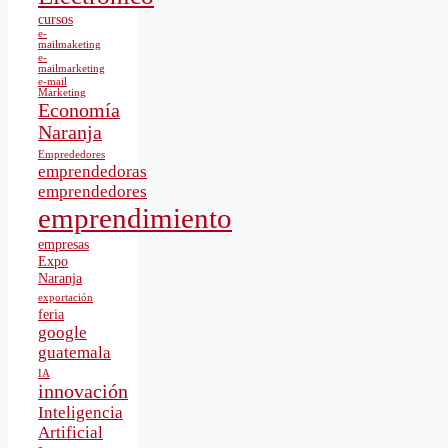
cursos
e-
mailmaketing
e-
mailmarketing
e-mail
Marketing
Economía
Naranja
Emprededores
emprendedoras
emprendedores
emprendimiento
empresas
Expo
Naranja
exportación
feria
google
guatemala
IA
innovación
Inteligencia
Artificial