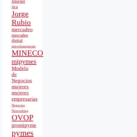
Internet
jica
Jorge
Rubio
mercadeo
mercadeo
digital
microfranquicias
MINECO
mipymes
Modelo
de
Negocios
mujeres
mujeres
empresarias
Negocios
Networking
OVOP
promipyme
pymes