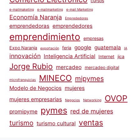
cursos
e-mailmaketing
e-mailmarketing
e-mail Marketing
Economía Naranja
Emprededores
emprendedoras
emprendedores
emprendimiento
empresas
google
guatemala
Expo Naranja
feria
exportación
IA
innovación
Inteligencia Artificial
Internet
jica
Jorge Rubio
mercadeo
mercadeo digital
MINECO
mipymes
microfranquicias
Modelo de Negocios
mujeres
OVOP
mujeres empresarias
Negocios
Networking
pymes
red de mujeres
promipyme
ventas
turismo
turismo cultural