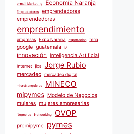
Economía Naranja
e-mail Marketing
emprendedoras
Emprededores
emprendedores
emprendimiento
empresas
Expo Naranja
feria
exportación
google
guatemala
IA
innovación
Inteligencia Artificial
Jorge Rubio
Internet
jica
mercadeo
mercadeo digital
MINECO
microfranquicias
mipymes
Modelo de Negocios
mujeres
mujeres empresarias
OVOP
Negocios
Networking
pymes
promipyme