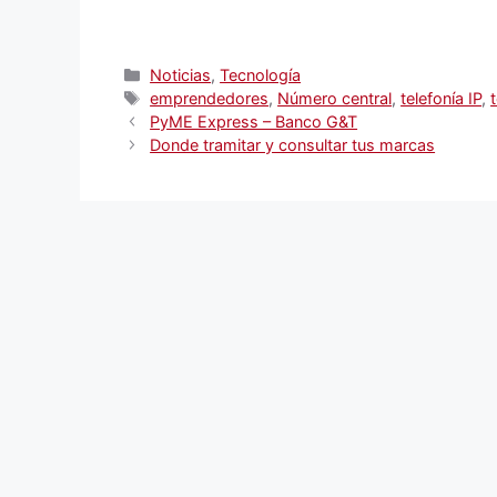
Categorías
Noticias
,
Tecnología
Etiquetas
emprendedores
,
Número central
,
telefonía IP
,
PyME Express – Banco G&T
Donde tramitar y consultar tus marcas