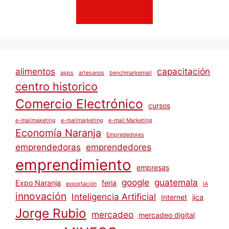
alimentos
capacitación
apps
artesanos
benchmarkemail
centro historico
Comercio Electrónico
cursos
e-mailmaketing
e-mailmarketing
e-mail Marketing
Economía Naranja
Emprededores
emprendedoras
emprendedores
emprendimiento
empresas
google
guatemala
Expo Naranja
feria
exportación
IA
innovación
Inteligencia Artificial
Internet
jica
Jorge Rubio
mercadeo
mercadeo digital