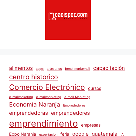
alimentos
capacitación
apps
artesanos
benchmarkemail
centro historico
Comercio Electrónico
cursos
e-mailmaketing
e-mailmarketing
e-mail Marketing
Economía Naranja
Emprededores
emprendedoras
emprendedores
emprendimiento
empresas
google
guatemala
Expo Naranja
feria
exportación
IA