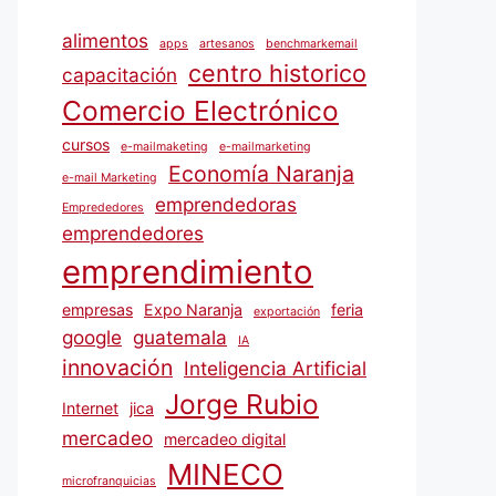
alimentos
apps
artesanos
benchmarkemail
centro historico
capacitación
Comercio Electrónico
cursos
e-mailmaketing
e-mailmarketing
Economía Naranja
e-mail Marketing
emprendedoras
Emprededores
emprendedores
emprendimiento
empresas
Expo Naranja
feria
exportación
google
guatemala
IA
innovación
Inteligencia Artificial
Jorge Rubio
Internet
jica
mercadeo
mercadeo digital
MINECO
microfranquicias