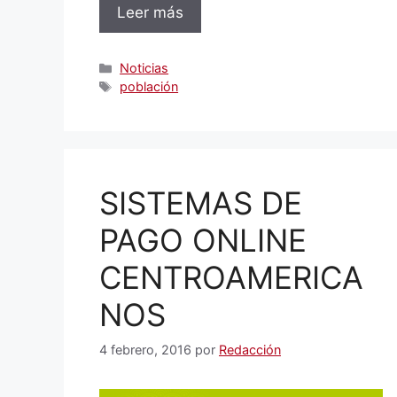
Leer más
Categorías
Noticias
Etiquetas
población
SISTEMAS DE
PAGO ONLINE
CENTROAMERICA
NOS
4 febrero, 2016
por
Redacción