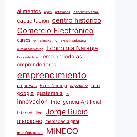
alimentos
apps
artesanos
benchmarkemail
centro historico
capacitación
Comercio Electrónico
cursos
e-mailmaketing
e-mailmarketing
Economía Naranja
e-mail Marketing
emprendedoras
Emprededores
emprendedores
emprendimiento
empresas
Expo Naranja
feria
exportación
google
guatemala
IA
innovación
Inteligencia Artificial
Jorge Rubio
Internet
jica
mercadeo
mercadeo digital
MINECO
microfranquicias