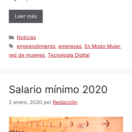
Leer más
Categorías
Noticias
Etiquetas
emprendimiento
,
empresas
,
En Modo Mujer
,
red de mujeres
,
Tecnología Digital
Salario mínimo 2020
2 enero, 2020
por
Redacción