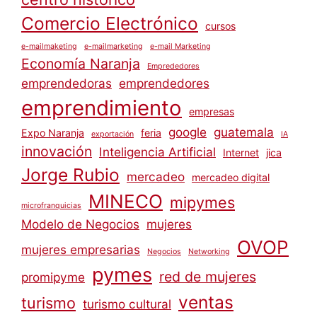
Comercio Electrónico
cursos
e-mailmaketing
e-mailmarketing
e-mail Marketing
Economía Naranja
Emprededores
emprendedoras
emprendedores
emprendimiento
empresas
google
guatemala
Expo Naranja
feria
exportación
IA
innovación
Inteligencia Artificial
Internet
jica
Jorge Rubio
mercadeo
mercadeo digital
MINECO
mipymes
microfranquicias
Modelo de Negocios
mujeres
OVOP
mujeres empresarias
Negocios
Networking
pymes
red de mujeres
promipyme
ventas
turismo
turismo cultural