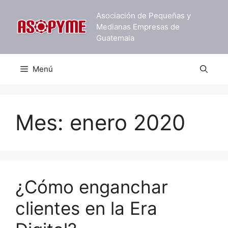
Saltar
Asociación de Pequeñas y
al
Medianas Empresas de
contenido
Guatemala
Menú
Mes:
enero 2020
¿Cómo enganchar
clientes en la Era