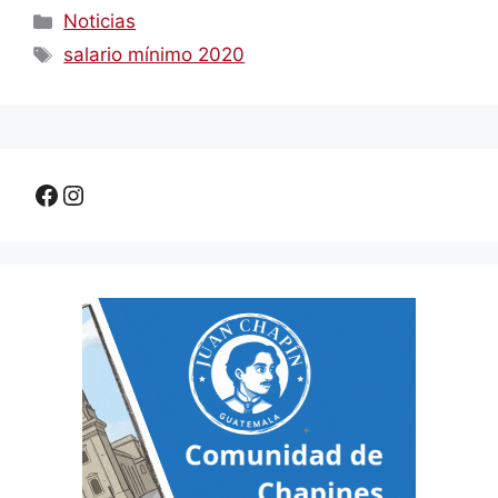
Categorías
Noticias
Etiquetas
salario mínimo 2020
Facebook
Instagram