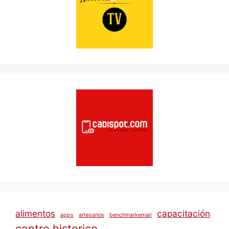
alimentos
capacitación
apps
artesanos
benchmarkemail
centro historico