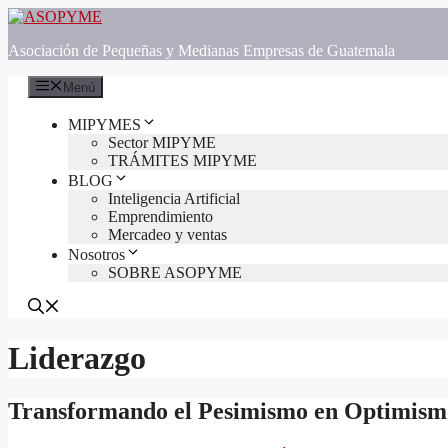
Saltar
al
Asociación de Pequeñas y Medianas Empresas de Guatemala
contenido
Menú
MIPYMES
Sector MIPYME
TRÁMITES MIPYME
BLOG
Inteligencia Artificial
Emprendimiento
Mercadeo y ventas
Nosotros
SOBRE ASOPYME
Liderazgo
Transformando el Pesimismo en Optimism