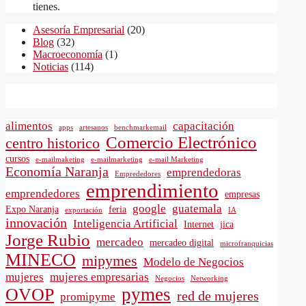
tienes.
Asesoría Empresarial
(20)
Blog
(32)
Macroeconomía
(1)
Noticias
(114)
alimentos
capacitación
apps
artesanos
benchmarkemail
Comercio Electrónico
centro historico
cursos
e-mailmaketing
e-mailmarketing
e-mail Marketing
Economía Naranja
emprendedoras
Emprededores
emprendimiento
emprendedores
empresas
google
guatemala
Expo Naranja
feria
exportación
IA
innovación
Inteligencia Artificial
Internet
jica
Jorge Rubio
mercadeo
mercadeo digital
microfranquicias
MINECO
mipymes
Modelo de Negocios
mujeres
mujeres empresarias
Negocios
Networking
pymes
OVOP
red de mujeres
promipyme