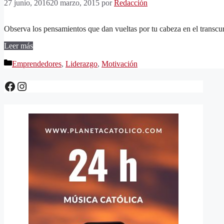
27 junio, 2016
20 marzo, 2015
por
Redacción
Observa los pensamientos que dan vueltas por tu cabeza en el transcur
Leer más
Categorías
Emprendedores
,
Liderazgo
,
Motivación
Facebook
Instagram