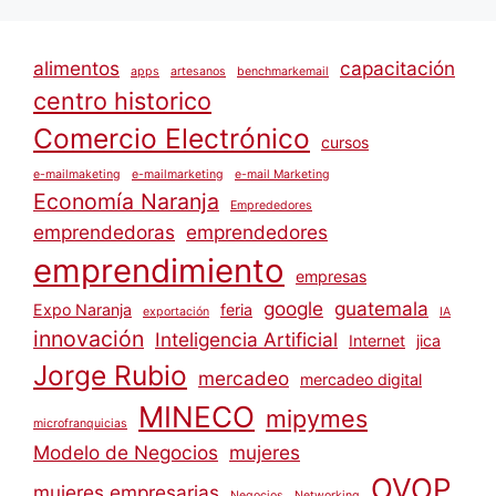
alimentos
capacitación
apps
artesanos
benchmarkemail
centro historico
Comercio Electrónico
cursos
e-mailmaketing
e-mailmarketing
e-mail Marketing
Economía Naranja
Emprededores
emprendedoras
emprendedores
emprendimiento
empresas
google
guatemala
Expo Naranja
feria
exportación
IA
innovación
Inteligencia Artificial
Internet
jica
Jorge Rubio
mercadeo
mercadeo digital
MINECO
mipymes
microfranquicias
Modelo de Negocios
mujeres
OVOP
mujeres empresarias
Negocios
Networking