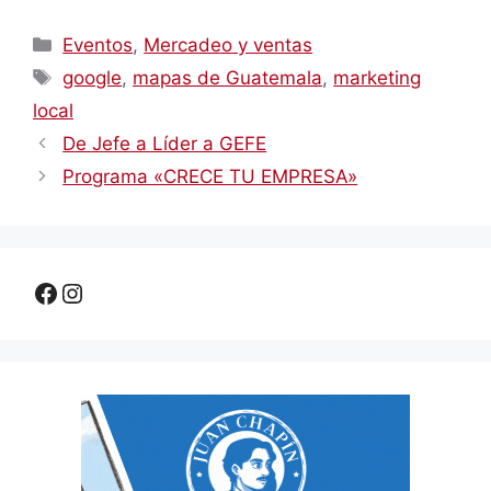
Categorías
Eventos
,
Mercadeo y ventas
Etiquetas
google
,
mapas de Guatemala
,
marketing
local
De Jefe a Líder a GEFE
Programa «CRECE TU EMPRESA»
Facebook
Instagram