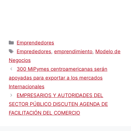
Categorías
Emprendedores
Etiquetas
Emprededores
,
emprendimiento
,
Modelo de
Negocios
300 MiPymes centroamericanas serán
apoyadas para exportar a los mercados
Internacionales
EMPRESARIOS Y AUTORIDADES DEL
SECTOR PÚBLICO DISCUTEN AGENDA DE
FACILITACIÓN DEL COMERCIO