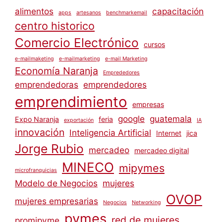
alimentos
capacitación
apps
artesanos
benchmarkemail
centro historico
Comercio Electrónico
cursos
e-mailmaketing
e-mailmarketing
e-mail Marketing
Economía Naranja
Emprededores
emprendedoras
emprendedores
emprendimiento
empresas
google
guatemala
Expo Naranja
feria
exportación
IA
innovación
Inteligencia Artificial
Internet
jica
Jorge Rubio
mercadeo
mercadeo digital
MINECO
mipymes
microfranquicias
Modelo de Negocios
mujeres
OVOP
mujeres empresarias
Negocios
Networking
pymes
red de mujeres
promipyme