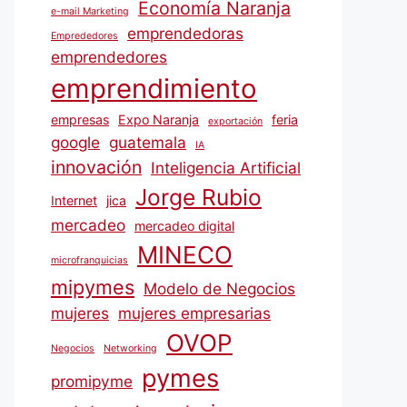
Economía Naranja
e-mail Marketing
emprendedoras
Emprededores
emprendedores
emprendimiento
empresas
Expo Naranja
feria
exportación
google
guatemala
IA
innovación
Inteligencia Artificial
Jorge Rubio
Internet
jica
mercadeo
mercadeo digital
MINECO
microfranquicias
mipymes
Modelo de Negocios
mujeres
mujeres empresarias
OVOP
Negocios
Networking
pymes
promipyme