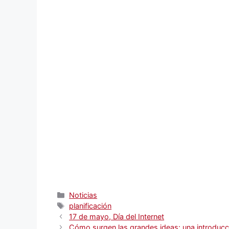
Categorías
Noticias
Etiquetas
planificación
17 de mayo, Día del Internet
Cómo surgen las grandes ideas: una introducció