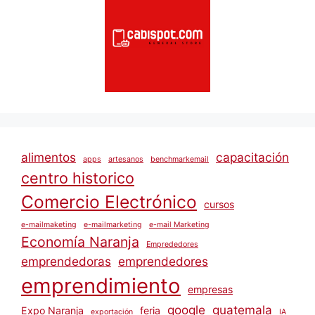
alimentos
capacitación
apps
artesanos
benchmarkemail
centro historico
Comercio Electrónico
cursos
e-mailmaketing
e-mailmarketing
e-mail Marketing
Economía Naranja
Emprededores
emprendedoras
emprendedores
emprendimiento
empresas
google
guatemala
Expo Naranja
feria
exportación
IA