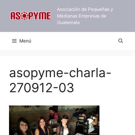
Saltar
Asociación de Pequeñas y
al
Medianas Empresas de
contenido
Guatemala
Menú
asopyme-charla-
270912-03