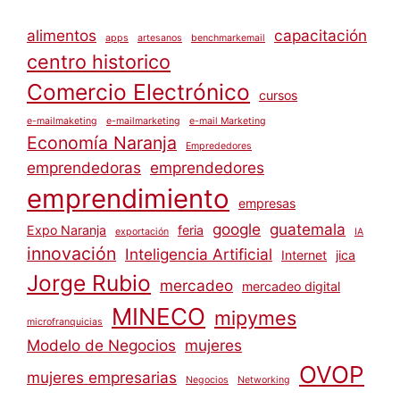
alimentos
capacitación
apps
artesanos
benchmarkemail
centro historico
Comercio Electrónico
cursos
e-mailmaketing
e-mailmarketing
e-mail Marketing
Economía Naranja
Emprededores
emprendedoras
emprendedores
emprendimiento
empresas
google
guatemala
Expo Naranja
feria
exportación
IA
innovación
Inteligencia Artificial
Internet
jica
Jorge Rubio
mercadeo
mercadeo digital
MINECO
mipymes
microfranquicias
Modelo de Negocios
mujeres
OVOP
mujeres empresarias
Negocios
Networking