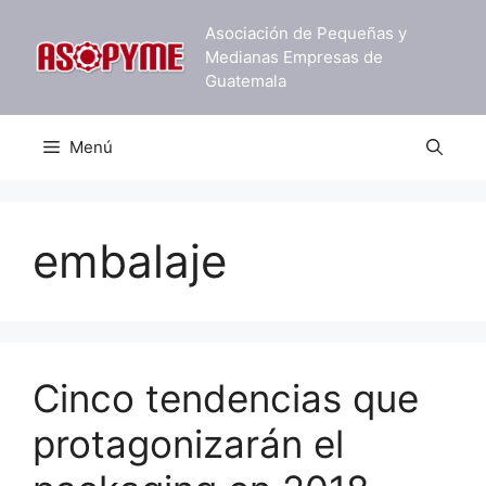
Saltar
Asociación de Pequeñas y
al
Medianas Empresas de
contenido
Guatemala
Menú
embalaje
Cinco tendencias que
protagonizarán el