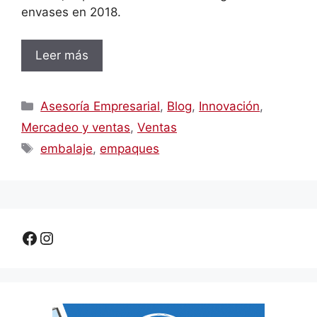
envases en 2018.
Leer más
Categorías
Asesoría Empresarial
,
Blog
,
Innovación
,
Mercadeo y ventas
,
Ventas
Etiquetas
embalaje
,
empaques
Facebook
Instagram