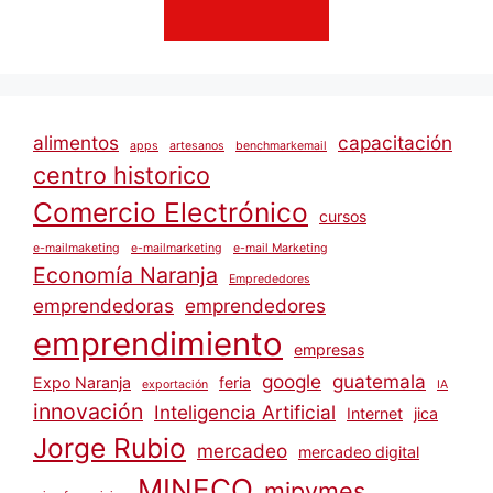
alimentos
capacitación
apps
artesanos
benchmarkemail
centro historico
Comercio Electrónico
cursos
e-mailmaketing
e-mailmarketing
e-mail Marketing
Economía Naranja
Emprededores
emprendedoras
emprendedores
emprendimiento
empresas
google
guatemala
Expo Naranja
feria
exportación
IA
innovación
Inteligencia Artificial
Internet
jica
Jorge Rubio
mercadeo
mercadeo digital
MINECO
mipymes