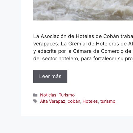
La Asociación de Hoteles de Cobán trabaja
verapaces. La Gremial de Hoteleros de A
y adscrita por la Cámara de Comercio de 
del sector hotelero, para fortalecer su p
Leer más
Categorías
Noticias
,
Turismo
Etiquetas
Alta Verapaz
,
cobán
,
Hoteles
,
turismo