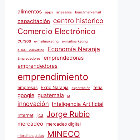
alimentos
apps
artesanos
benchmarkemail
centro historico
capacitación
Comercio Electrónico
cursos
e-mailmaketing
e-mailmarketing
Economía Naranja
e-mail Marketing
emprendedoras
Emprededores
emprendedores
emprendimiento
empresas
Expo Naranja
feria
exportación
google
guatemala
IA
innovación
Inteligencia Artificial
Jorge Rubio
Internet
jica
mercadeo
mercadeo digital
MINECO
microfranquicias