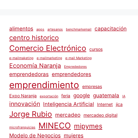
alimentos
capacitación
apps
artesanos
benchmarkemail
centro historico
Comercio Electrónico
cursos
e-mailmaketing
e-mailmarketing
e-mail Marketing
Economía Naranja
Emprededores
emprendedoras
emprendedores
emprendimiento
empresas
google
guatemala
Expo Naranja
feria
exportación
IA
innovación
Inteligencia Artificial
Internet
jica
Jorge Rubio
mercadeo
mercadeo digital
MINECO
mipymes
microfranquicias
Modelo de Negocios
mujeres