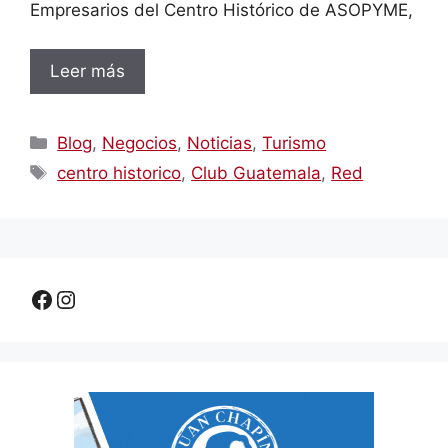
Empresarios del Centro Histórico de ASOPYME,
Leer más
Categorías
Blog
,
Negocios
,
Noticias
,
Turismo
Etiquetas
centro historico
,
Club Guatemala
,
Red
Facebook
Instagram