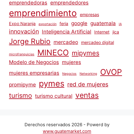
emprendedoras
emprendedores
emprendimiento
empresas
google
guatemala
Expo Naranja
feria
exportación
IA
innovación
Inteligencia Artificial
Internet
jica
Jorge Rubio
mercadeo
mercadeo digital
MINECO
mipymes
microfranquicias
Modelo de Negocios
mujeres
OVOP
mujeres empresarias
Negocios
Networking
pymes
red de mujeres
promipyme
ventas
turismo
turismo cultural
Derechos reservados 2026 - Powerd by
www.guatemarket.com