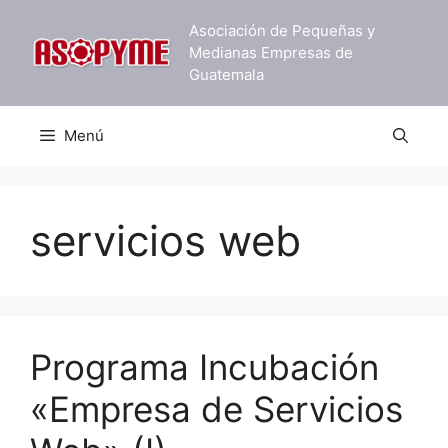
Saltar
Asociación de Pequeñas y
al
Medianas Empresas de
contenido
Guatemala
Menú
servicios web
Programa Incubación
«Empresa de Servicios