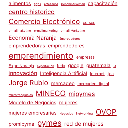
alimentos
capacitación
apps
artesanos
benchmarkemail
centro historico
Comercio Electrónico
cursos
e-mailmaketing
e-mailmarketing
e-mail Marketing
Economía Naranja
Emprededores
emprendedoras
emprendedores
emprendimiento
empresas
google
guatemala
Expo Naranja
feria
exportación
IA
innovación
Inteligencia Artificial
Internet
jica
Jorge Rubio
mercadeo
mercadeo digital
MINECO
mipymes
microfranquicias
Modelo de Negocios
mujeres
OVOP
mujeres empresarias
Negocios
Networking
pymes
red de mujeres
promipyme