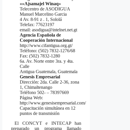
«»Ajsamajel Winaq»
Telecentro de ASODIGUA
Manuel Marcelino Garcia
4 Av. 8-91 z . 1, Sololá
Telefax: 77623197
email: asodigua@intelnet.net.gt
Agencia Española de
Cooperación Internacional
http://www.cifantigua.org.gt/
Teléfono: (502) 7832-1276/68
Fax: (502) 7832-1280
6a. Av. Norte entre 3ra. y 4ta.
Calle
Antigua Guatemala, Guatemala
Genesis Empresarial
Dirección: 2da. Calle 2-36, zona
1, Chimaltenango
Teléfono 502- – 78397669
Página Web:
http://www.genesisempresarial.com/
Capacitación simultánea en 12
puntos de transmisión
El CONCYT e INTECAP han
preparado un programa llamado