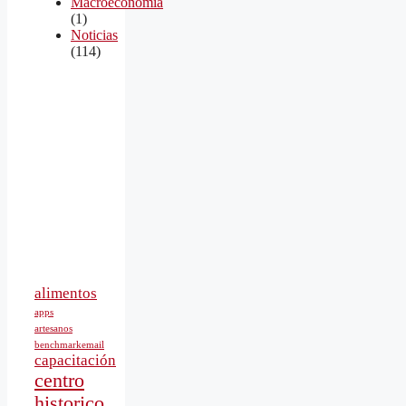
Macroeconomía
(1)
Noticias
(114)
alimentos
apps
artesanos
benchmarkemail
capacitación
centro
historico