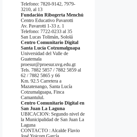
Telefono: 7820-9142, 7979-
3210, al 13
Fundación Ribogerta Menchú
Centro Educativo Pavarotti
Av. Pavarotti 1-33 z. 1
Telefono: 7722-0233 al 35
San Lucas Tolimán, Sololá
Centro Comunitario Digital
Santa Lucía Cotzumalguapa
Universidad del Valle de
Guatemala
proesur@proesur.uvg.edu.gt
Tels. 7882 5857 / 7882 5859 al
62 / 7882 5865 y 66
Km. 92.5 Carretera a
Mazatenango, Santa Lucía
Cotzumalguapa, Finca
Camantulul.
Centro Comunitario Digital en
San Juan La Laguna
UBICACION: Segundo nivel de
la Municipalidad de San Juan La
Laguna
CONTACTO : Alcalde Flavio
José Yojcom García