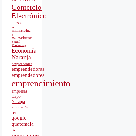
Comercio
Electrónico
cursos
e-
mailmaketing
e-
mailmarketing
e-mail
Marketing
Economía
Naranja
Emprededores
emprendedoras
emprendedores
emprendimiento
empresas
Expo
Naranja
exportación
feria
google
guatemala
IA
innovación