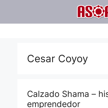
Saltar
al
contenido
Cesar Coyoy
Calzado Shama – his
emprendedor