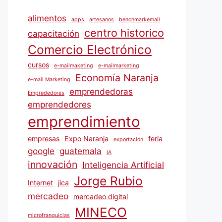
alimentos
apps
artesanos
benchmarkemail
centro historico
capacitación
Comercio Electrónico
cursos
e-mailmaketing
e-mailmarketing
Economía Naranja
e-mail Marketing
emprendedoras
Emprededores
emprendedores
emprendimiento
empresas
Expo Naranja
feria
exportación
google
guatemala
IA
innovación
Inteligencia Artificial
Jorge Rubio
Internet
jica
mercadeo
mercadeo digital
MINECO
microfranquicias