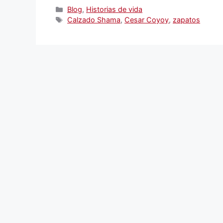
Categorías
Blog
,
Historias de vida
Etiquetas
Calzado Shama
,
Cesar Coyoy
,
zapatos