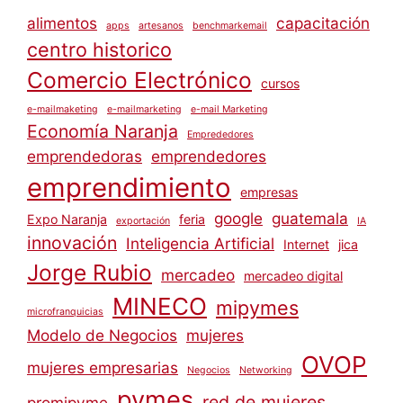
alimentos
capacitación
apps
artesanos
benchmarkemail
centro historico
Comercio Electrónico
cursos
e-mailmaketing
e-mailmarketing
e-mail Marketing
Economía Naranja
Emprededores
emprendedoras
emprendedores
emprendimiento
empresas
google
guatemala
Expo Naranja
feria
exportación
IA
innovación
Inteligencia Artificial
Internet
jica
Jorge Rubio
mercadeo
mercadeo digital
MINECO
mipymes
microfranquicias
Modelo de Negocios
mujeres
OVOP
mujeres empresarias
Negocios
Networking
pymes
red de mujeres
promipyme