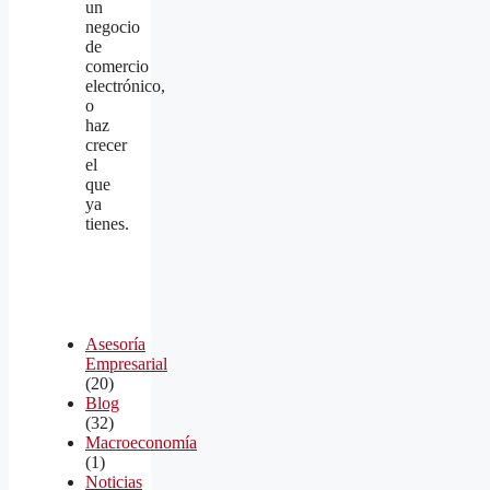
un
negocio
de
comercio
electrónico,
o
haz
crecer
el
que
ya
tienes.
Asesoría
Empresarial
(20)
Blog
(32)
Macroeconomía
(1)
Noticias