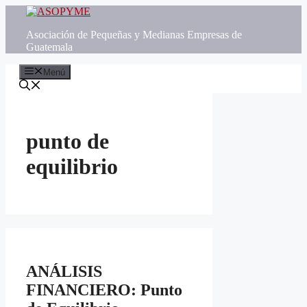
Saltar
al
Asociación de Pequeñas y Medianas Empresas de
contenido
Guatemala
Menú
punto de
equilibrio
ANÁLISIS
FINANCIERO: Punto