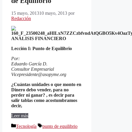
de Equilibrio
15 mayo, 2013
10 mayo, 2013
por
Redacción
ANÁLISIS FINANCIERO
Lección I: Punto de Equilibrio
Por:
Eduardo García D.
Consultor Empresarial
Vicepresidente@asopyme.org
¿Cuántas unidades o que monto en
Dinero debo vender, para no
perder ni ganar? , es decir para
salir tablas como acostumbramos
decir,
Leer más
Categorías
Etiquetas
Tecnología
punto de equilibrio