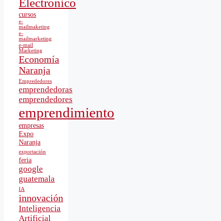
Electrónico
cursos
e-
mailmaketing
e-
mailmarketing
e-mail
Marketing
Economía
Naranja
Emprededores
emprendedoras
emprendedores
emprendimiento
empresas
Expo
Naranja
exportación
feria
google
guatemala
IA
innovación
Inteligencia
Artificial