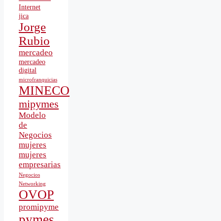
Internet
jica
Jorge
Rubio
mercadeo
mercadeo
digital
microfranquicias
MINECO
mipymes
Modelo
de
Negocios
mujeres
mujeres
empresarias
Negocios
Networking
OVOP
promipyme
pymes