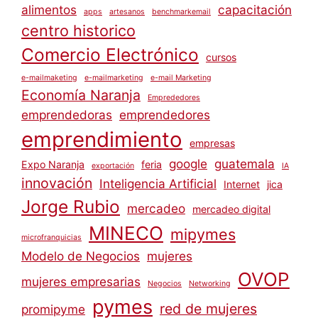
alimentos
capacitación
apps
artesanos
benchmarkemail
centro historico
Comercio Electrónico
cursos
e-mailmaketing
e-mailmarketing
e-mail Marketing
Economía Naranja
Emprededores
emprendedoras
emprendedores
emprendimiento
empresas
google
guatemala
Expo Naranja
feria
exportación
IA
innovación
Inteligencia Artificial
Internet
jica
Jorge Rubio
mercadeo
mercadeo digital
MINECO
mipymes
microfranquicias
Modelo de Negocios
mujeres
OVOP
mujeres empresarias
Negocios
Networking
pymes
red de mujeres
promipyme