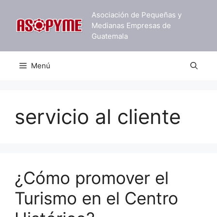
Saltar
Asociación de Pequeñas y
al
Medianas Empresas de
contenido
Guatemala
Menú
servicio al cliente
¿Cómo promover el
Turismo en el Centro